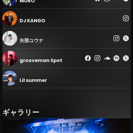
MURO
DJ KANGO
矢部ユウナ
grooveman Spot
Lil summer
ギャラリー