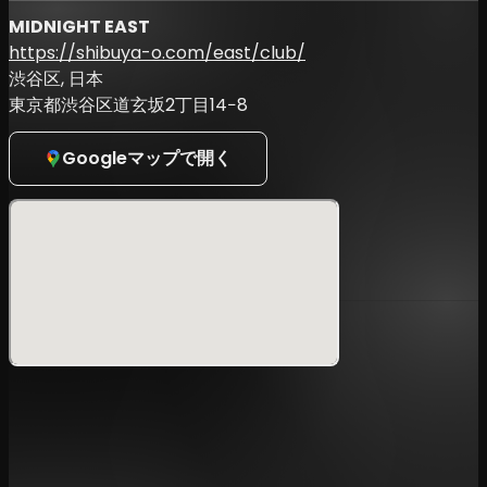
PoLoGod. (Manhattan Records)
MIDNIGHT EAST
https://shibuya-o.com/east/club/
渋谷区, 日本
—-----------------------------
東京都渋谷区道玄坂2丁目14−8
USハウスにおける最重要デュオMASTERS AT WORKの1人と
しても知られるKENNY DOPEの東京公演の全詳細が決定し
Googleマップで開く
た。
ブルックリン出身のDJ / プロデューサーKENNY DOPEにと
って9年ぶりのソロ来日ツアーとなる今回、東京公演は5月9
日（土）に渋谷MIDNIGHT EASTにて開催。
O-EASTのメインフロアのステージにはKENNY DOPEのほ
か、DJ NORIとMUROによるDJユニットCAPTAIN VINYL、
90年代半ばより活動を開始したヒップホップDJでありハウ
スダンスのオリジネーターでもあるKANGO、ヒップホップ
やR&B、ファンク、ディスコを中心としたプレイを得意とす
るDJ / モデルの矢部ユウナが登壇する。
東間屋フロアには渋谷・宇田川町の老舗レコードショップ
Manhattan Recordsによるキュレートとなっており、
Scotoma Music/Jazzy Sport よりgrooveman Spot。次
世代レーベル/コレクティブとして注目を集めている
「w.a.u」に所属のシンガーソングライター / DJのLil