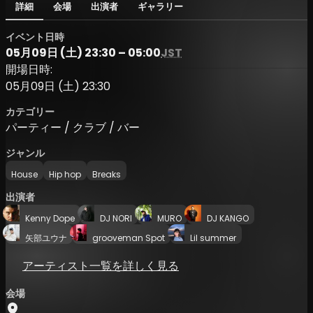
詳細
会場
出演者
ギャラリー
イベント日時
05月09日 (土) 23:30 – 05:00
JST
開場日時:
05月09日 (土) 23:30
カテゴリー
パーティー / クラブ / バー
ジャンル
House
Hip hop
Breaks
出演者
Kenny Dope
DJ NORI
MURO
DJ KANGO
矢部ユウナ
grooveman Spot
Lil summer
アーティスト一覧を詳しく見る
会場