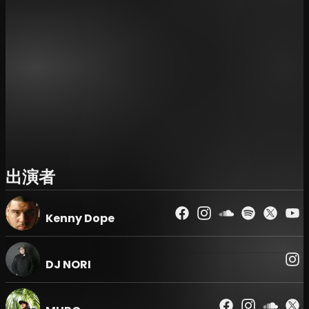
Summer、そして同ショップからはMarTとPoLoGod.の2人
が参加する。さらにこの日は、O-EASTのロビーにて
Manhattan Recordsのポップアップストアも開催予定だ。
KENNY DOPEがMASTERS AT WORKとしてプロデュースを
手がけた、Brian Jacksonの最新アルバム『Now More
Than Ever』が2026年5月29日にリリース予定。Black
ThoughtやMoodymannらが参加した本作は、R&B／ソウ
ルを軸にブラックミュージックの現在地を提示する作品とし
て注目を集めている。
※U25チケットは当日券のみの販売になります。(要顔写真
出演者
付き身分証明書)
※20歳未満入場不可。(要顔写真付き身分証明書)
※出演者は予告なく変更になる場合がございますので、予め
Kenny Dope
ご了承ください。
※客席を含む会場内の映像・写真が公開されることがありま
す。
DJ NORI