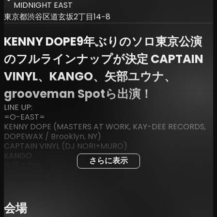
MIDNIGHT EAST
東京都渋谷区道玄坂2丁目14−8
KENNY DOPE9年ぶりのソロ東京公演
のフルラインナップが決定 CAPTAIN
VINYL、KANGO、矢部ユウナ、
grooveman Spotら出演！
LINE UP:
=O-EAST=
KENNY DOPE (MASTERS AT WORK, KAY-DEE RECORDS,
DOPEWAX / Brooklyn, NY)
CAPTAIN VINYL (DJ NORI+MURO)
KANGO
さらに表示
矢部ユウナ
=AZUMAYA=
grooveman Spot (Scotoma Music / Jazzy Sport)
Lil Summer
会場
MarT (Manhattan Records)